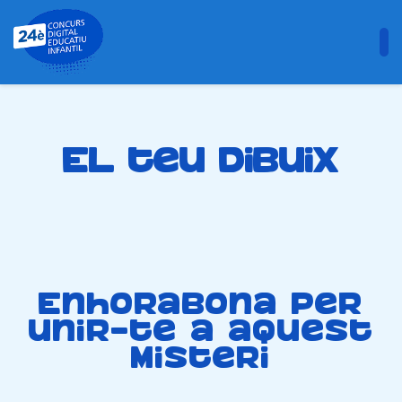
El teu dibuix
Enhorabona per
unir-te a aquest
misteri