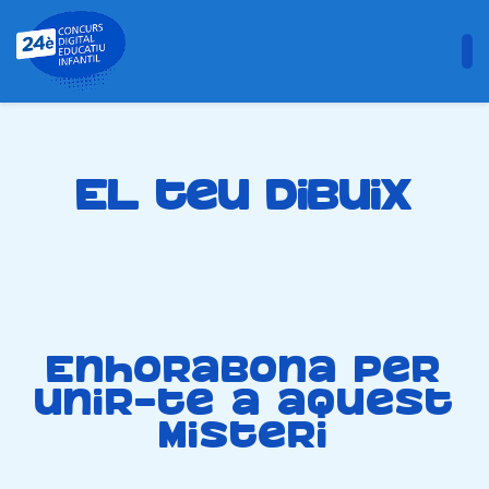
El teu dibuix
Enhorabona per
unir-te a aquest
misteri