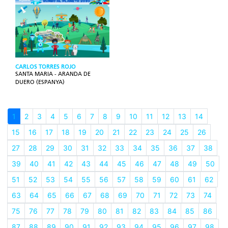
CARLOS TORRES ROJO
SANTA MARIA - ARANDA DE
DUERO (ESPANYA)
1
2
3
4
5
6
7
8
9
10
11
12
13
14
15
16
17
18
19
20
21
22
23
24
25
26
27
28
29
30
31
32
33
34
35
36
37
38
39
40
41
42
43
44
45
46
47
48
49
50
51
52
53
54
55
56
57
58
59
60
61
62
63
64
65
66
67
68
69
70
71
72
73
74
75
76
77
78
79
80
81
82
83
84
85
86
87
88
89
90
91
92
93
94
95
96
97
98