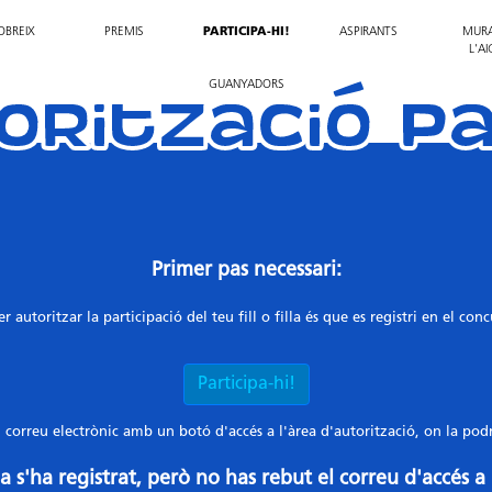
OBREIX
PREMIS
PARTICIPA-HI!
ASPIRANTS
MURA
L'A
orització P
GUANYADORS
Primer pas necessari:
r autoritzar la participació del teu fill o filla és que es registri en el con
Participa-hi!
 correu electrònic amb un botó d'accés a l'àrea d'autorització, on la pod
illa s'ha registrat, però no has rebut el correu d'accés a