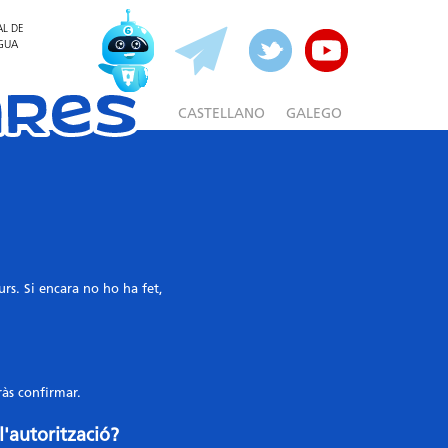
L DE
IGUA
ares
CASTELLANO
GALEGO
curs. Si encara no ho ha fet,
ràs confirmar.
 l'autorització?